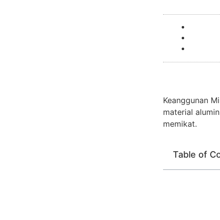
Keanggunan Min
material alum
memikat.
Table of C