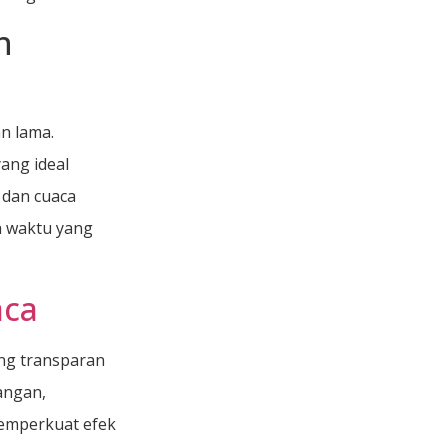
n
n lama.
ang ideal
 dan cuaca
a waktu yang
aca
ng transparan
angan,
emperkuat efek