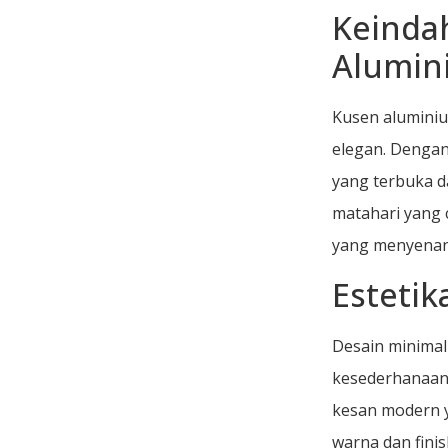
Keinda
Alumin
Kusen alumini
elegan. Dengan
yang terbuka d
matahari yang 
yang menyena
Esteti
Desain minimal
kesederhanaan 
kesan modern y
warna dan fini