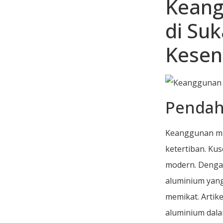
Keang
di Su
Kesen
Pendah
Keanggunan mi
ketertiban. Ku
modern. Dengan
aluminium yan
memikat. Artik
aluminium dal