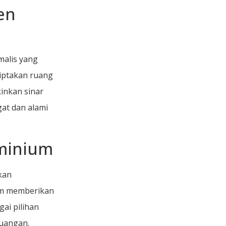
en
malis yang
iptakan ruang
inkan sinar
at dan alami
uminium
kan
jam memberikan
ai pilihan
ruangan.