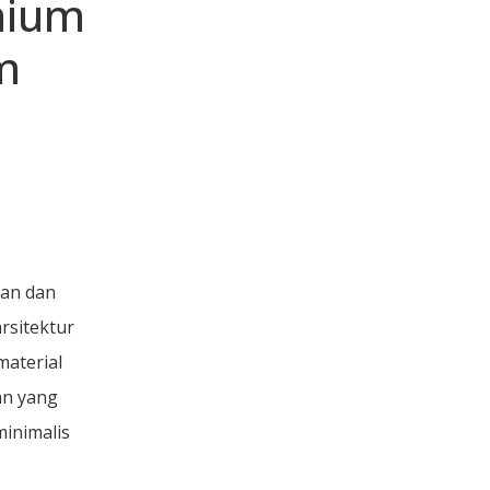
nium
m
aan dan
rsitektur
material
an yang
inimalis