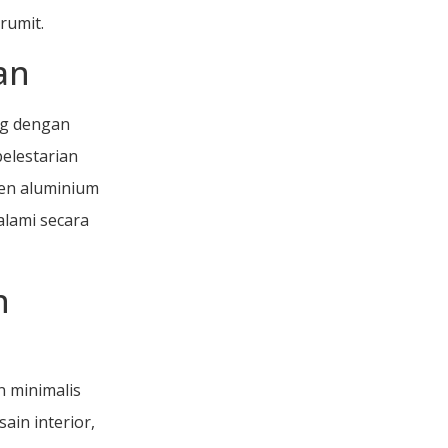
rumit.
an
ng dengan
elestarian
sen aluminium
alami secara
n
n minimalis
in interior,