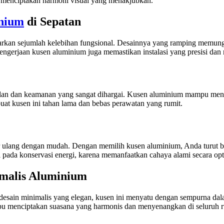
, menciptakan harmoni visual yang menakjubkan.
nium
di Sepatan
rkan sejumlah kelebihan fungsional. Desainnya yang ramping memungk
engerjaan kusen aluminium juga memastikan instalasi yang presisi dan
ilan dan keamanan yang sangat dihargai. Kusen aluminium mampu men
at kusen ini tahan lama dan bebas perawatan yang rumit.
ulang dengan mudah. Dengan memilih kusen aluminium, Anda turut ber
 pada konservasi energi, karena memanfaatkan cahaya alami secara opt
imalis Aluminium
desain minimalis yang elegan, kusen ini menyatu dengan sempurna dala
u menciptakan suasana yang harmonis dan menyenangkan di seluruh 