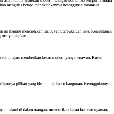
n dalam dunia arsitektur modern. Dengan kombinasi sempurna antara
 akan mengulas betapa menakjubkannya keanggunan minimalis
sen ini mampu menciptakan ruang yang terbuka dan lega. Keanggunan
ng menyenangkan.
dan sudut tajam memberikan kesan modern yang menawan. Kusen
adikannya pilihan yang ideal untuk kusen bangunan. Keunggulannya
ayaan alami di dalam ruangan, memberikan kesan luas dan nyaman.