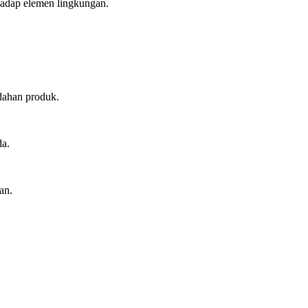
hadap elemen lingkungan.
dahan produk.
da.
an.