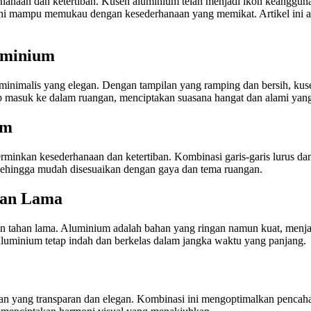
anaan dan ketertiban. Kusen aluminium telah menjadi ikon keangguna
 ini mampu memukau dengan kesederhanaan yang memikat. Artikel ini
uminium
inimalis yang elegan. Dengan tampilan yang ramping dan bersih, ku
p masuk ke dalam ruangan, menciptakan suasana hangat dan alami ya
um
rminkan kesederhanaan dan ketertiban. Kombinasi garis-garis lurus 
, sehingga mudah disesuaikan dengan gaya dan tema ruangan.
han Lama
n tahan lama. Aluminium adalah bahan yang ringan namun kuat, menj
luminium tetap indah dan berkelas dalam jangka waktu yang panjang.
an yang transparan dan elegan. Kombinasi ini mengoptimalkan pencah