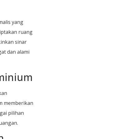
malis yang
iptakan ruang
inkan sinar
at dan alami
uminium
kan
jam memberikan
ai pilihan
ruangan.
n