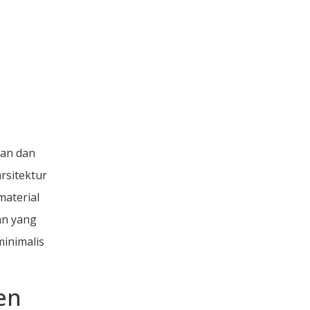
aan dan
rsitektur
material
an yang
inimalis
en