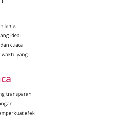
n lama.
ang ideal
 dan cuaca
a waktu yang
aca
ng transparan
angan,
emperkuat efek