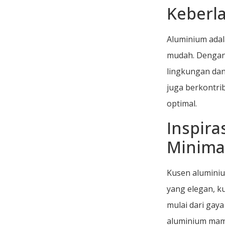
Keberl
Aluminium adal
mudah. Dengan 
lingkungan dan
juga berkontri
optimal.
Inspir
Minima
Kusen aluminiu
yang elegan, k
mulai dari gay
aluminium mam