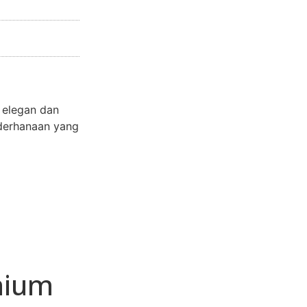
 elegan dan
derhanaan yang
nium