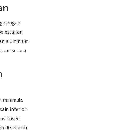
an
ng dengan
elestarian
sen aluminium
alami secara
n
n minimalis
in interior,
lis kusen
 di seluruh