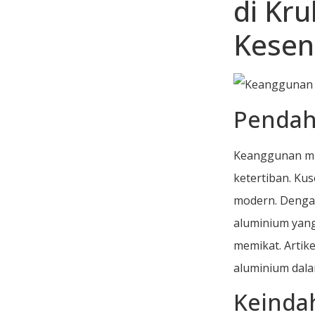
di Kr
Kesen
Pendah
Keanggunan mi
ketertiban. Ku
modern. Dengan
aluminium yan
memikat. Artik
aluminium dal
Keinda