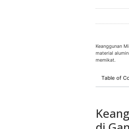
Keanggunan Min
material alum
memikat.
Table of C
Keang
di Ga