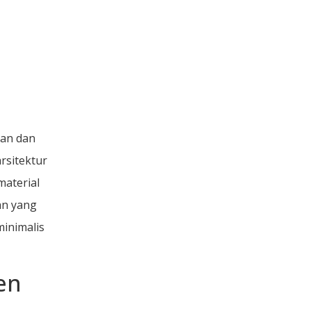
aan dan
rsitektur
material
an yang
inimalis
en