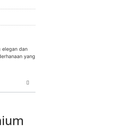
g elegan dan
derhanaan yang
nium