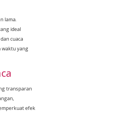
n lama.
ang ideal
 dan cuaca
a waktu yang
aca
ng transparan
angan,
emperkuat efek