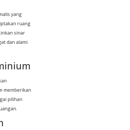
malis yang
iptakan ruang
inkan sinar
at dan alami
uminium
kan
jam memberikan
ai pilihan
ruangan.
n