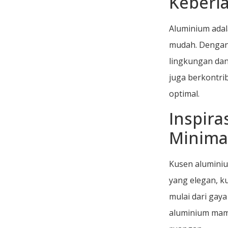
Keberl
Aluminium adal
mudah. Dengan 
lingkungan dan
juga berkontri
optimal.
Inspir
Minima
Kusen aluminiu
yang elegan, k
mulai dari gay
aluminium mam