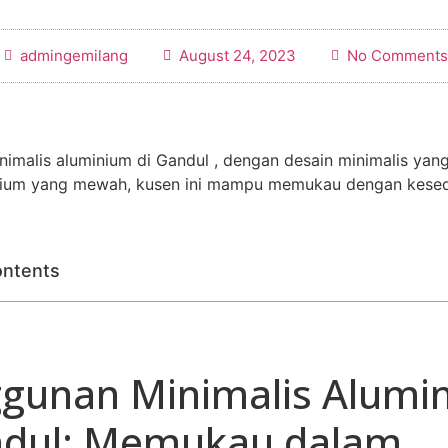
admingemilang
August 24, 2023
No Comments
imalis aluminium di Gandul , dengan desain minimalis yan
inium yang mewah, kusen ini mampu memukau dengan kese
ontents
gunan Minimalis Alumi
ndul: Memukau dalam