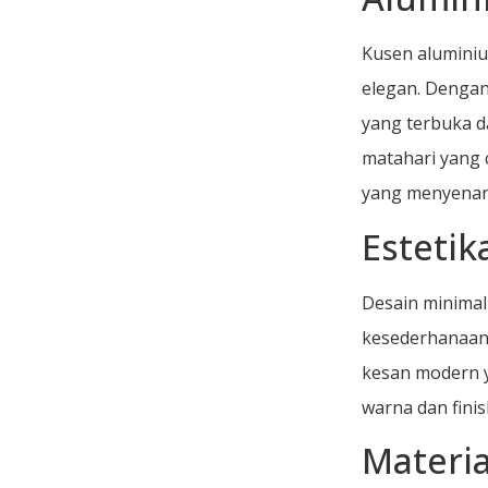
Kusen alumini
elegan. Dengan
yang terbuka d
matahari yang 
yang menyena
Esteti
Desain minimal
kesederhanaan 
kesan modern y
warna dan fini
Materi