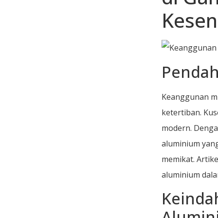
Kesen
Pendah
Keanggunan mi
ketertiban. Ku
modern. Dengan
aluminium yan
memikat. Artik
aluminium dal
Keinda
Alumin