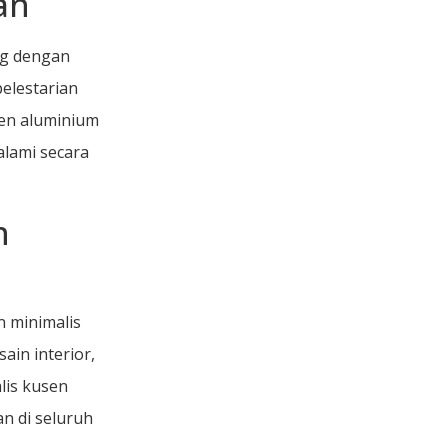
an
ng dengan
elestarian
sen aluminium
alami secara
n
n minimalis
in interior,
lis kusen
 di seluruh