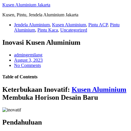
Skip
Kusen Aluminium Jakarta
to
Kusen, Pintu, Jendela Aluminium Jakarta
content
Jendela Aluminium
,
Kusen Aluminium
,
Pintu ACP
,
Pintu
Aluminium
,
Pintu Kaca
,
Uncategorized
Inovasi Kusen Aluminium
admingemilang
August 3, 2023
No Comments
Table of Contents
Keterbukaan Inovatif:
Kusen Aluminium
Membuka Horison Desain Baru
Pendahuluan