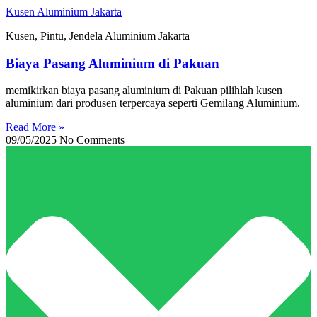
Skip
Kusen Aluminium Jakarta
to
Kusen, Pintu, Jendela Aluminium Jakarta
content
Biaya Pasang Aluminium di Pakuan
memikirkan biaya pasang aluminium di Pakuan pilihlah kusen
aluminium dari produsen terpercaya seperti Gemilang Aluminium.
Read More »
09/05/2025
No Comments