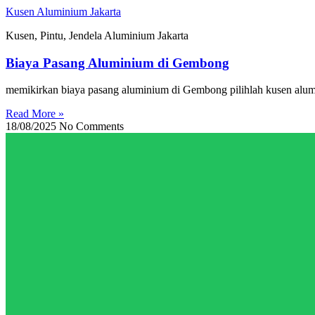
Skip
Kusen Aluminium Jakarta
to
Kusen, Pintu, Jendela Aluminium Jakarta
content
Biaya Pasang Aluminium di Gembong
memikirkan biaya pasang aluminium di Gembong pilihlah kusen alum
Read More »
18/08/2025
No Comments