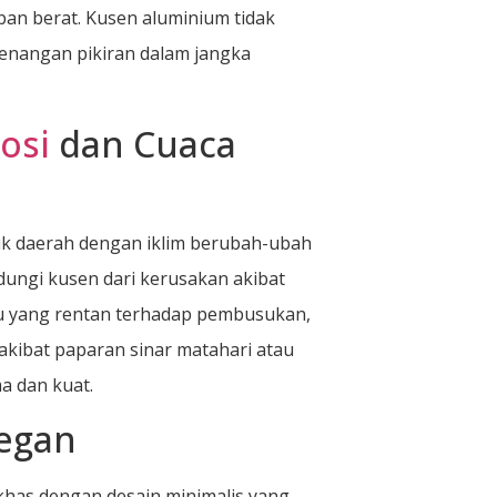
an berat. Kusen aluminium tidak
enangan pikiran dalam jangka
osi
dan Cuaca
uk daerah dengan iklim berubah-ubah
ndungi kusen dari kerusakan akibat
yu yang rentan terhadap pembusukan,
kibat paparan sinar matahari atau
a dan kuat.
legan
 khas dengan desain minimalis yang