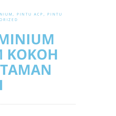
INIUM
,
PINTU ACP
,
PINTU
ORIZED
UMINIUM
M KOKOH
 TAMAN
I