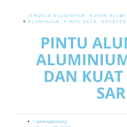
JENDELA ALUMINIUM
,
KUSEN ALUM
ALUMINIUM
,
PINTU KACA
,
UNCATEG
PINTU AL
ALUMINIU
DAN KUAT
SAR
admingemilang