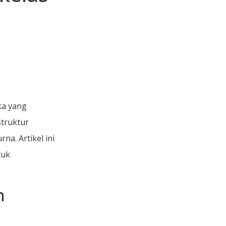
ka yang
truktur
a. Artikel ini
tuk
n