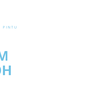
,
PINTU
UM
OH