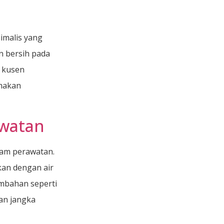
imalis yang
n bersih pada
n kusen
amakan
awatan
lam perawatan.
an dengan air
mbahan seperti
an jangka