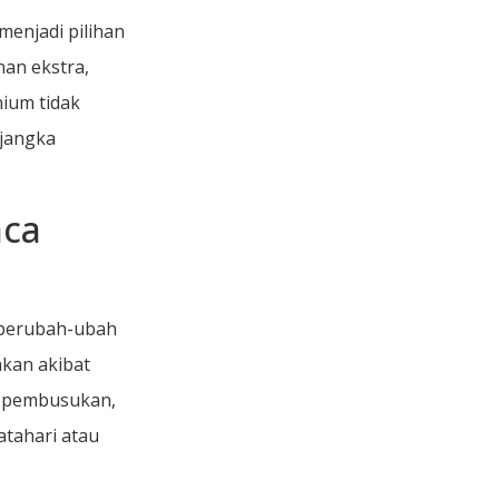
enjadi pilihan
an ekstra,
ium tidak
 jangka
ca
 berubah-ubah
akan akibat
p pembusukan,
atahari atau