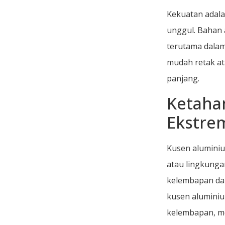
Kekuatan adala
unggul. Bahan
terutama dalam
mudah retak at
panjang.
Ketaha
Ekstre
Kusen aluminiu
atau lingkunga
kelembapan dan
kusen aluminiu
kelembapan, me