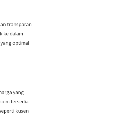
lan transparan
k ke dalam
 yang optimal
harga yang
nium tersedia
seperti kusen