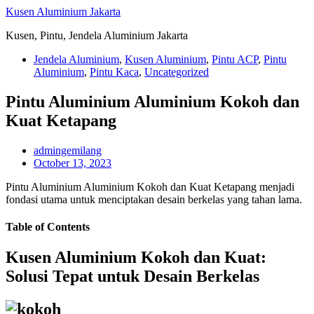
Skip
Kusen Aluminium Jakarta
to
Kusen, Pintu, Jendela Aluminium Jakarta
content
Jendela Aluminium
,
Kusen Aluminium
,
Pintu ACP
,
Pintu
Aluminium
,
Pintu Kaca
,
Uncategorized
Pintu Aluminium Aluminium Kokoh dan
Kuat Ketapang
admingemilang
October 13, 2023
Pintu Aluminium Aluminium Kokoh dan Kuat Ketapang menjadi
fondasi utama untuk menciptakan desain berkelas yang tahan lama.
Table of Contents
Kusen Aluminium Kokoh dan Kuat:
Solusi Tepat untuk Desain Berkelas