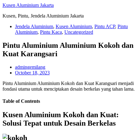
Skip
Kusen Aluminium Jakarta
to
Kusen, Pintu, Jendela Aluminium Jakarta
content
Jendela Aluminium
,
Kusen Aluminium
,
Pintu ACP
,
Pintu
Aluminium
,
Pintu Kaca
,
Uncategorized
Pintu Aluminium Aluminium Kokoh dan
Kuat Karangsari
admingemilang
October 18, 2023
Pintu Aluminium Aluminium Kokoh dan Kuat Karangsari menjadi
fondasi utama untuk menciptakan desain berkelas yang tahan lama.
Table of Contents
Kusen Aluminium Kokoh dan Kuat:
Solusi Tepat untuk Desain Berkelas