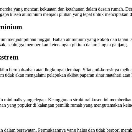
i mereka yang mencari kekuatan dan ketahanan dalam desain rumah. D
apa kusen aluminium menjadi pilihan yang tepat untuk menciptakan de
uminium
ium menjadi pilihan unggul. Bahan aluminium yang kokoh dan tahan 
usak, sehingga memberikan ketenangan pikiran dalam jangka panjang.
kstrem
lim berubah-ubah atau lingkungan lembap. Sifat anti-korosinya melind
m tidak akan mengalami pelapukan akibat paparan sinar matahari atau
ain minimalis yang elegan. Keanggunan struktural kusen ini memberika
lihan yang populer di kalangan pemilik rumah yang mengutamakan kein
 dalam perawatan. Permukaannya yang halus dan tidak berpori membu