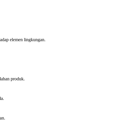
hadap elemen lingkungan.
dahan produk.
da.
an.