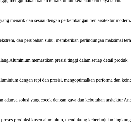
inggi, menggunakan bahan terbaik untuk kekuatan dan daya tahan.
ang menarik dan sesuai dengan perkembangan tren arsitektur modern.
ekstrem, dan perubahan suhu, memberikan perlindungan maksimal ter
lang Aluminium memastikan presisi tinggi dalam setiap detail produk.
minium dengan rapi dan presisi, mengoptimalkan performa dan kein
 adanya solusi yang cocok dengan gaya dan kebutuhan arsitektur An
roses produksi kusen aluminium, mendukung keberlanjutan lingkung