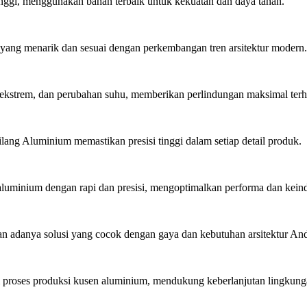
inggi, menggunakan bahan terbaik untuk kekuatan dan daya tahan.
ang menarik dan sesuai dengan perkembangan tren arsitektur modern.
ekstrem, dan perubahan suhu, memberikan perlindungan maksimal ter
lang Aluminium memastikan presisi tinggi dalam setiap detail produk.
minium dengan rapi dan presisi, mengoptimalkan performa dan kein
 adanya solusi yang cocok dengan gaya dan kebutuhan arsitektur An
roses produksi kusen aluminium, mendukung keberlanjutan lingkung