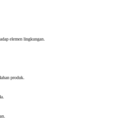
hadap elemen lingkungan.
dahan produk.
da.
an.