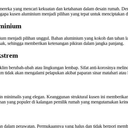
i mereka yang mencari kekuatan dan ketahanan dalam desain rumah. D
apa kusen aluminium menjadi pilihan yang tepat untuk menciptakan de
uminium
ium menjadi pilihan unggul. Bahan aluminium yang kokoh dan tahan 
usak, sehingga memberikan ketenangan pikiran dalam jangka panjang.
kstrem
lim berubah-ubah atau lingkungan lembap. Sifat anti-korosinya melind
m tidak akan mengalami pelapukan akibat paparan sinar matahari atau
ain minimalis yang elegan. Keanggunan struktural kusen ini memberika
lihan yang populer di kalangan pemilik rumah yang mengutamakan kein
 dalam perawatan. Permukaannya yang halus dan tidak berpori membu