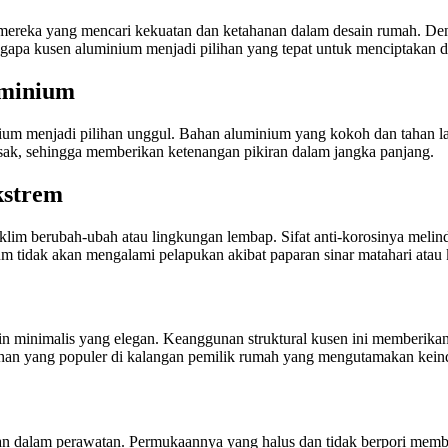
i mereka yang mencari kekuatan dan ketahanan dalam desain rumah. D
apa kusen aluminium menjadi pilihan yang tepat untuk menciptakan de
uminium
ium menjadi pilihan unggul. Bahan aluminium yang kokoh dan tahan 
usak, sehingga memberikan ketenangan pikiran dalam jangka panjang.
kstrem
lim berubah-ubah atau lingkungan lembap. Sifat anti-korosinya melind
m tidak akan mengalami pelapukan akibat paparan sinar matahari atau
ain minimalis yang elegan. Keanggunan struktural kusen ini memberika
lihan yang populer di kalangan pemilik rumah yang mengutamakan kein
 dalam perawatan. Permukaannya yang halus dan tidak berpori membu