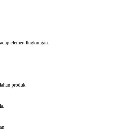
hadap elemen lingkungan.
dahan produk.
da.
an.