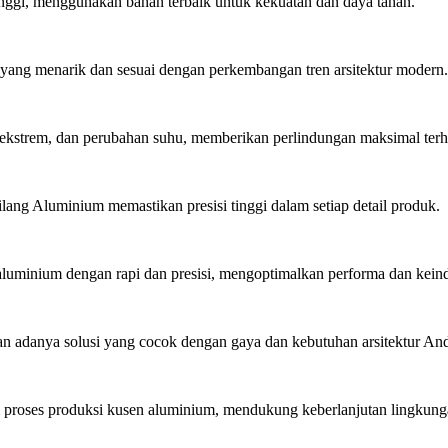
inggi, menggunakan bahan terbaik untuk kekuatan dan daya tahan.
ang menarik dan sesuai dengan perkembangan tren arsitektur modern.
ekstrem, dan perubahan suhu, memberikan perlindungan maksimal ter
lang Aluminium memastikan presisi tinggi dalam setiap detail produk.
minium dengan rapi dan presisi, mengoptimalkan performa dan kein
 adanya solusi yang cocok dengan gaya dan kebutuhan arsitektur An
roses produksi kusen aluminium, mendukung keberlanjutan lingkung