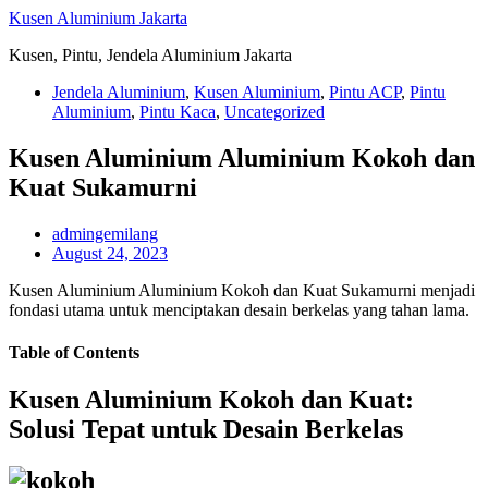
Skip
Kusen Aluminium Jakarta
to
Kusen, Pintu, Jendela Aluminium Jakarta
content
Jendela Aluminium
,
Kusen Aluminium
,
Pintu ACP
,
Pintu
Aluminium
,
Pintu Kaca
,
Uncategorized
Kusen Aluminium Aluminium Kokoh dan
Kuat Sukamurni
admingemilang
August 24, 2023
Kusen Aluminium Aluminium Kokoh dan Kuat Sukamurni menjadi
fondasi utama untuk menciptakan desain berkelas yang tahan lama.
Table of Contents
Kusen Aluminium Kokoh dan Kuat:
Solusi Tepat untuk Desain Berkelas