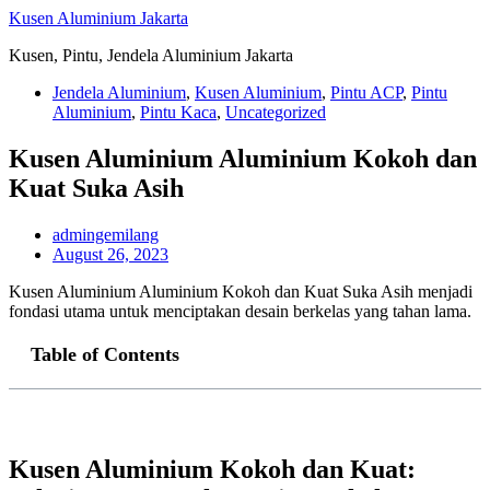
Skip
Kusen Aluminium Jakarta
to
Kusen, Pintu, Jendela Aluminium Jakarta
content
Jendela Aluminium
,
Kusen Aluminium
,
Pintu ACP
,
Pintu
Aluminium
,
Pintu Kaca
,
Uncategorized
Kusen Aluminium Aluminium Kokoh dan
Kuat Suka Asih
admingemilang
August 26, 2023
Kusen Aluminium Aluminium Kokoh dan Kuat Suka Asih menjadi
fondasi utama untuk menciptakan desain berkelas yang tahan lama.
Table of Contents
Kusen Aluminium Kokoh dan Kuat: