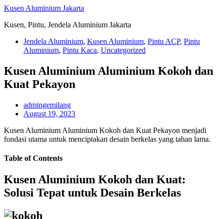
Skip
Kusen Aluminium Jakarta
to
Kusen, Pintu, Jendela Aluminium Jakarta
content
Jendela Aluminium
,
Kusen Aluminium
,
Pintu ACP
,
Pintu
Aluminium
,
Pintu Kaca
,
Uncategorized
Kusen Aluminium Aluminium Kokoh dan
Kuat Pekayon
admingemilang
August 19, 2023
Kusen Aluminium Aluminium Kokoh dan Kuat Pekayon menjadi
fondasi utama untuk menciptakan desain berkelas yang tahan lama.
Table of Contents
Kusen Aluminium Kokoh dan Kuat:
Solusi Tepat untuk Desain Berkelas