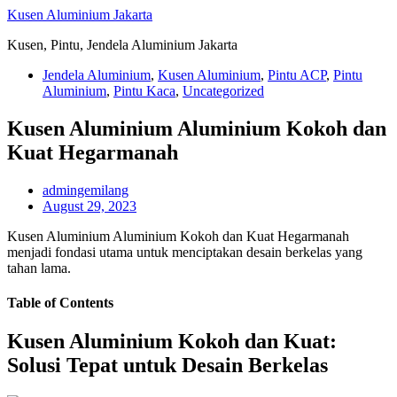
Skip
Kusen Aluminium Jakarta
to
Kusen, Pintu, Jendela Aluminium Jakarta
content
Jendela Aluminium
,
Kusen Aluminium
,
Pintu ACP
,
Pintu
Aluminium
,
Pintu Kaca
,
Uncategorized
Kusen Aluminium Aluminium Kokoh dan
Kuat Hegarmanah
admingemilang
August 29, 2023
Kusen Aluminium Aluminium Kokoh dan Kuat Hegarmanah
menjadi fondasi utama untuk menciptakan desain berkelas yang
tahan lama.
Table of Contents
Kusen Aluminium Kokoh dan Kuat:
Solusi Tepat untuk Desain Berkelas