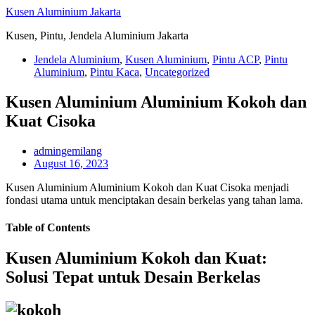
Skip
Kusen Aluminium Jakarta
to
Kusen, Pintu, Jendela Aluminium Jakarta
content
Jendela Aluminium
,
Kusen Aluminium
,
Pintu ACP
,
Pintu
Aluminium
,
Pintu Kaca
,
Uncategorized
Kusen Aluminium Aluminium Kokoh dan
Kuat Cisoka
admingemilang
August 16, 2023
Kusen Aluminium Aluminium Kokoh dan Kuat Cisoka menjadi
fondasi utama untuk menciptakan desain berkelas yang tahan lama.
Table of Contents
Kusen Aluminium Kokoh dan Kuat:
Solusi Tepat untuk Desain Berkelas