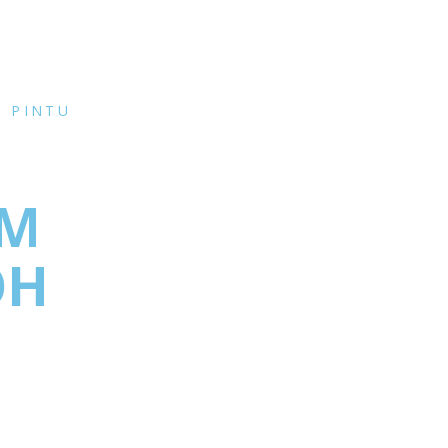
,
PINTU
UM
OH