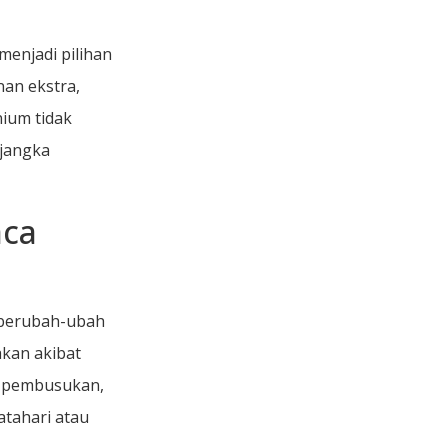
enjadi pilihan
an ekstra,
ium tidak
 jangka
ca
 berubah-ubah
akan akibat
p pembusukan,
atahari atau