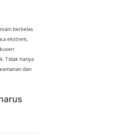
esain berkelas
ca ekstrem,
 kusen
k. Tidak hanya
keamanan dan
harus