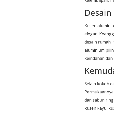
kelembapan, me
Desain 
Kusen aluminiu
elegan. Keangg
desain rumah. 
aluminium pili
keindahan dan 
Kemud
Selain kokoh 
Permukaannya y
dan sabun ring
kusen kayu, k