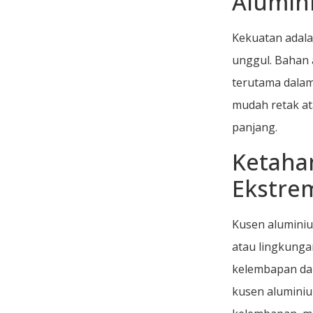
Alumin
Kekuatan adala
unggul. Bahan
terutama dalam
mudah retak at
panjang.
Ketaha
Ekstre
Kusen aluminiu
atau lingkunga
kelembapan dan
kusen aluminiu