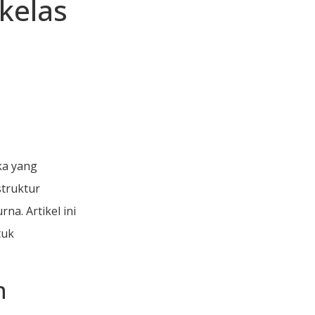
kelas
ka yang
truktur
a. Artikel ini
tuk
n