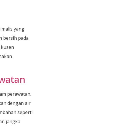
imalis yang
n bersih pada
n kusen
amakan
awatan
lam perawatan.
an dengan air
mbahan seperti
an jangka