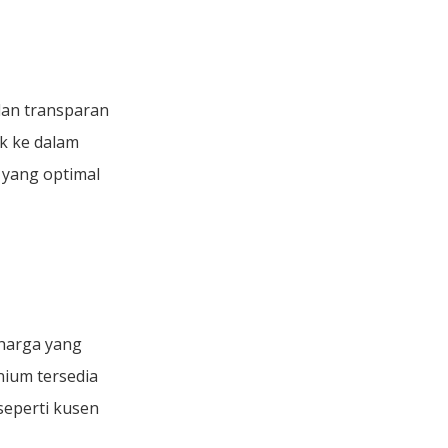
lan transparan
k ke dalam
 yang optimal
harga yang
nium tersedia
seperti kusen