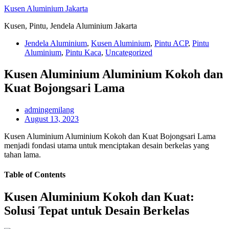
Skip
Kusen Aluminium Jakarta
to
Kusen, Pintu, Jendela Aluminium Jakarta
content
Jendela Aluminium
,
Kusen Aluminium
,
Pintu ACP
,
Pintu
Aluminium
,
Pintu Kaca
,
Uncategorized
Kusen Aluminium Aluminium Kokoh dan
Kuat Bojongsari Lama
admingemilang
August 13, 2023
Kusen Aluminium Aluminium Kokoh dan Kuat Bojongsari Lama
menjadi fondasi utama untuk menciptakan desain berkelas yang
tahan lama.
Table of Contents
Kusen Aluminium Kokoh dan Kuat:
Solusi Tepat untuk Desain Berkelas