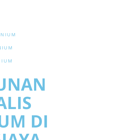
INIUM
NIUM
NIUM
UNAN
ALIS
UM DI
JAYA