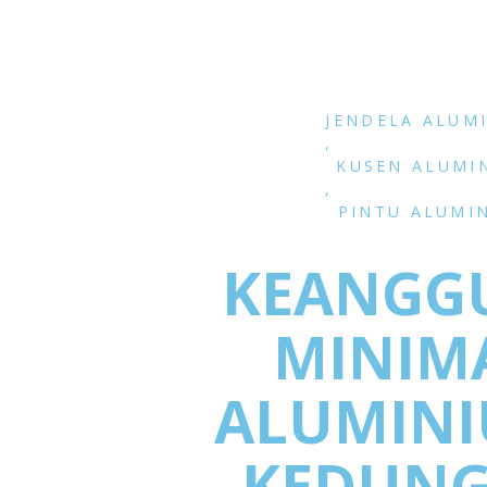
JENDELA ALUM
,
KUSEN ALUMI
,
PINTU ALUMI
KEANGG
MINIM
ALUMINI
KEDUNG