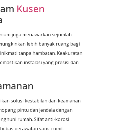
alam
Kusen
a
inium juga menawarkan sejumlah
mungkinkan lebih banyak ruang bagi
inikmati tanpa hambatan. Keakuratan
mastikan instalasi yang presisi dan
eamanan
kan solusi kestabilan dan keamanan
nopang pintu dan jendela dengan
ghuni rumah. Sifat anti-korosi
 bebas perawatan yang rumit.