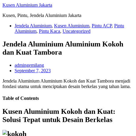
Skip
Kusen Aluminium Jakarta
to
Kusen, Pintu, Jendela Aluminium Jakarta
content
Jendela Aluminium
,
Kusen Aluminium
,
Pintu ACP
,
Pintu
Aluminium
,
Pintu Kaca
,
Uncategorized
Jendela Aluminium Aluminium Kokoh
dan Kuat Tambora
admingemilang
September 7, 2023
Jendela Aluminium Aluminium Kokoh dan Kuat Tambora menjadi
fondasi utama untuk menciptakan desain berkelas yang tahan lama.
Table of Contents
Kusen Aluminium Kokoh dan Kuat:
Solusi Tepat untuk Desain Berkelas