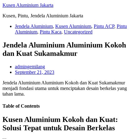
Skip
Kusen Aluminium Jakarta
to
Kusen, Pintu, Jendela Aluminium Jakarta
content
Jendela Aluminium
,
Kusen Aluminium
,
Pintu ACP
,
Pintu
Aluminium
,
Pintu Kaca
,
Uncategorized
Jendela Aluminium Aluminium Kokoh
dan Kuat Sukamakmur
admingemilang
September 21, 2023
Jendela Aluminium Aluminium Kokoh dan Kuat Sukamakmur
menjadi fondasi utama untuk menciptakan desain berkelas yang
tahan lama.
Table of Contents
Kusen Aluminium Kokoh dan Kuat:
Solusi Tepat untuk Desain Berkelas