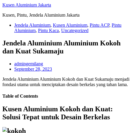
Skip
Kusen Aluminium Jakarta
to
Kusen, Pintu, Jendela Aluminium Jakarta
content
Jendela Aluminium
,
Kusen Aluminium
,
Pintu ACP
,
Pintu
Aluminium
,
Pintu Kaca
,
Uncategorized
Jendela Aluminium Aluminium Kokoh
dan Kuat Sukamaju
admingemilang
September 28, 2023
Jendela Aluminium Aluminium Kokoh dan Kuat Sukamaju menjadi
fondasi utama untuk menciptakan desain berkelas yang tahan lama.
Table of Contents
Kusen Aluminium Kokoh dan Kuat:
Solusi Tepat untuk Desain Berkelas