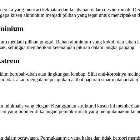
i mereka yang mencari kekuatan dan ketahanan dalam desain rumah. D
apa kusen aluminium menjadi pilihan yang tepat untuk menciptakan de
uminium
ium menjadi pilihan unggul. Bahan aluminium yang kokoh dan tahan 
usak, sehingga memberikan ketenangan pikiran dalam jangka panjang.
kstrem
lim berubah-ubah atau lingkungan lembap. Sifat anti-korosinya melind
m tidak akan mengalami pelapukan akibat paparan sinar matahari atau
ain minimalis yang elegan. Keanggunan struktural kusen ini memberika
lihan yang populer di kalangan pemilik rumah yang mengutamakan kein
 dalam perawatan. Permukaannya yang halus dan tidak berpori membu