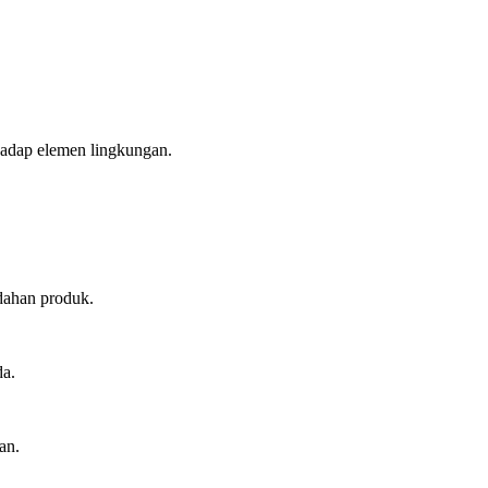
hadap elemen lingkungan.
dahan produk.
da.
an.