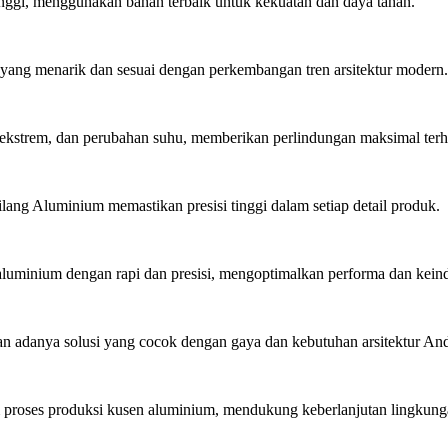
inggi, menggunakan bahan terbaik untuk kekuatan dan daya tahan.
ang menarik dan sesuai dengan perkembangan tren arsitektur modern.
ekstrem, dan perubahan suhu, memberikan perlindungan maksimal ter
lang Aluminium memastikan presisi tinggi dalam setiap detail produk.
minium dengan rapi dan presisi, mengoptimalkan performa dan kein
 adanya solusi yang cocok dengan gaya dan kebutuhan arsitektur An
roses produksi kusen aluminium, mendukung keberlanjutan lingkung