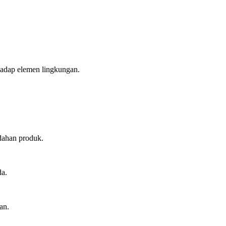
hadap elemen lingkungan.
dahan produk.
da.
an.