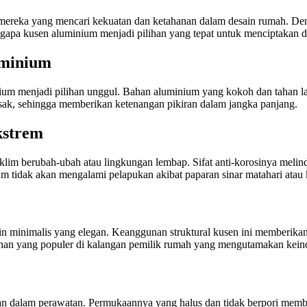
i mereka yang mencari kekuatan dan ketahanan dalam desain rumah. D
apa kusen aluminium menjadi pilihan yang tepat untuk menciptakan de
uminium
ium menjadi pilihan unggul. Bahan aluminium yang kokoh dan tahan 
usak, sehingga memberikan ketenangan pikiran dalam jangka panjang.
kstrem
lim berubah-ubah atau lingkungan lembap. Sifat anti-korosinya melind
m tidak akan mengalami pelapukan akibat paparan sinar matahari atau
ain minimalis yang elegan. Keanggunan struktural kusen ini memberika
lihan yang populer di kalangan pemilik rumah yang mengutamakan kein
 dalam perawatan. Permukaannya yang halus dan tidak berpori membu