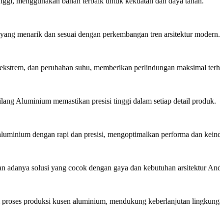
inggi, menggunakan bahan terbaik untuk kekuatan dan daya tahan.
ang menarik dan sesuai dengan perkembangan tren arsitektur modern.
ekstrem, dan perubahan suhu, memberikan perlindungan maksimal ter
lang Aluminium memastikan presisi tinggi dalam setiap detail produk.
minium dengan rapi dan presisi, mengoptimalkan performa dan kein
 adanya solusi yang cocok dengan gaya dan kebutuhan arsitektur An
roses produksi kusen aluminium, mendukung keberlanjutan lingkung