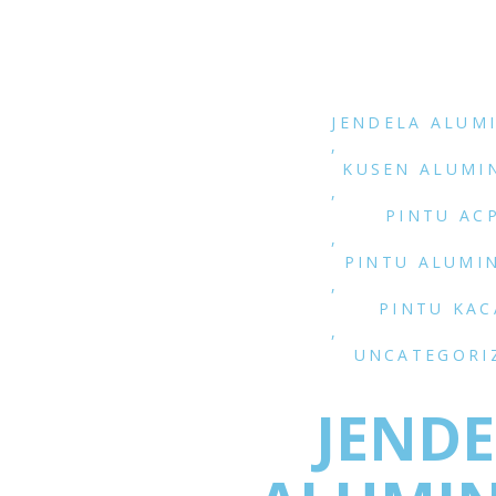
JENDELA ALUM
,
KUSEN ALUMI
,
PINTU AC
,
PINTU ALUMI
,
PINTU KAC
,
UNCATEGORI
JEND