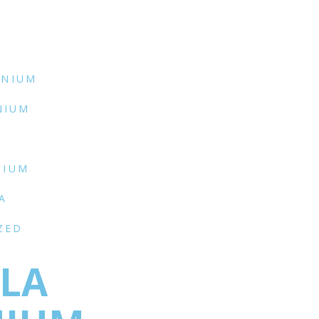
INIUM
NIUM
P
NIUM
A
ZED
ELA