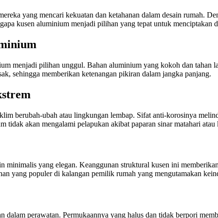
i mereka yang mencari kekuatan dan ketahanan dalam desain rumah. D
apa kusen aluminium menjadi pilihan yang tepat untuk menciptakan de
uminium
ium menjadi pilihan unggul. Bahan aluminium yang kokoh dan tahan 
usak, sehingga memberikan ketenangan pikiran dalam jangka panjang.
kstrem
lim berubah-ubah atau lingkungan lembap. Sifat anti-korosinya melind
m tidak akan mengalami pelapukan akibat paparan sinar matahari atau
ain minimalis yang elegan. Keanggunan struktural kusen ini memberika
lihan yang populer di kalangan pemilik rumah yang mengutamakan kein
 dalam perawatan. Permukaannya yang halus dan tidak berpori membu