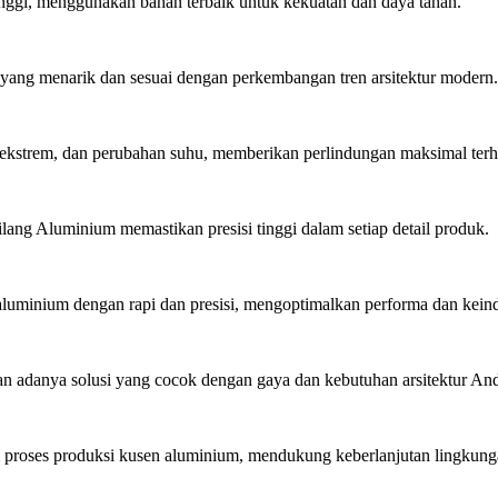
inggi, menggunakan bahan terbaik untuk kekuatan dan daya tahan.
ang menarik dan sesuai dengan perkembangan tren arsitektur modern.
ekstrem, dan perubahan suhu, memberikan perlindungan maksimal ter
lang Aluminium memastikan presisi tinggi dalam setiap detail produk.
minium dengan rapi dan presisi, mengoptimalkan performa dan kein
 adanya solusi yang cocok dengan gaya dan kebutuhan arsitektur An
roses produksi kusen aluminium, mendukung keberlanjutan lingkung