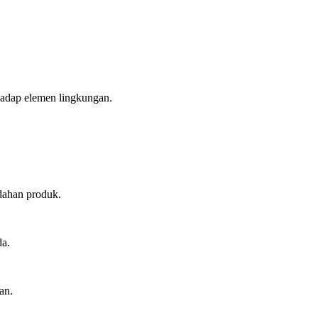
hadap elemen lingkungan.
dahan produk.
da.
an.