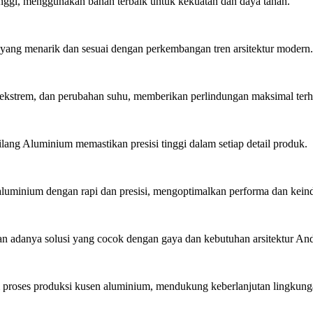
inggi, menggunakan bahan terbaik untuk kekuatan dan daya tahan.
ang menarik dan sesuai dengan perkembangan tren arsitektur modern.
ekstrem, dan perubahan suhu, memberikan perlindungan maksimal ter
lang Aluminium memastikan presisi tinggi dalam setiap detail produk.
minium dengan rapi dan presisi, mengoptimalkan performa dan kein
 adanya solusi yang cocok dengan gaya dan kebutuhan arsitektur An
roses produksi kusen aluminium, mendukung keberlanjutan lingkung