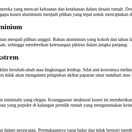
i mereka yang mencari kekuatan dan ketahanan dalam desain rumah. D
apa kusen aluminium menjadi pilihan yang tepat untuk menciptakan de
uminium
ium menjadi pilihan unggul. Bahan aluminium yang kokoh dan tahan 
usak, sehingga memberikan ketenangan pikiran dalam jangka panjang.
kstrem
lim berubah-ubah atau lingkungan lembap. Sifat anti-korosinya melind
m tidak akan mengalami pelapukan akibat paparan sinar matahari atau
ain minimalis yang elegan. Keanggunan struktural kusen ini memberika
lihan yang populer di kalangan pemilik rumah yang mengutamakan kein
 dalam perawatan. Permukaannya yang halus dan tidak berpori membu