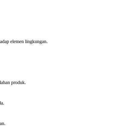
hadap elemen lingkungan.
dahan produk.
da.
an.