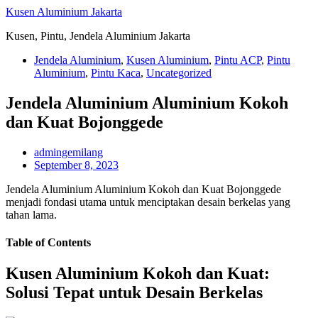
Skip
Kusen Aluminium Jakarta
to
Kusen, Pintu, Jendela Aluminium Jakarta
content
Jendela Aluminium
,
Kusen Aluminium
,
Pintu ACP
,
Pintu
Aluminium
,
Pintu Kaca
,
Uncategorized
Jendela Aluminium Aluminium Kokoh
dan Kuat Bojonggede
admingemilang
September 8, 2023
Jendela Aluminium Aluminium Kokoh dan Kuat Bojonggede
menjadi fondasi utama untuk menciptakan desain berkelas yang
tahan lama.
Table of Contents
Kusen Aluminium Kokoh dan Kuat:
Solusi Tepat untuk Desain Berkelas