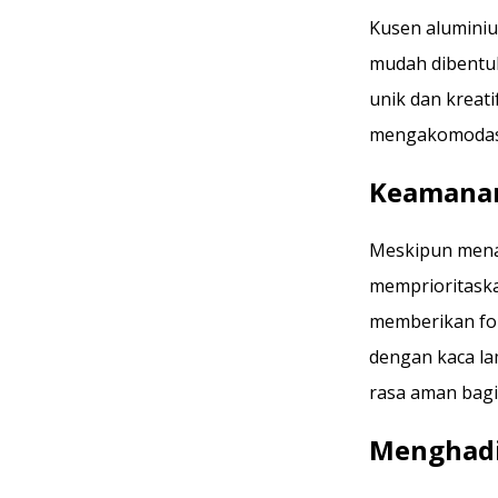
Kusen aluminiu
mudah dibentuk
unik dan kreat
mengakomodasi
Keamanan
Meskipun menaw
memprioritask
memberikan fon
dengan kaca l
rasa aman bag
Menghadir