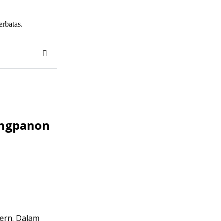
rbatas.
ngpanon
dern. Dalam