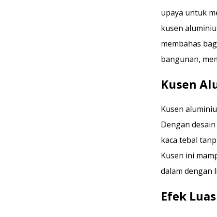
upaya untuk me
kusen aluminium
membahas baga
bangunan, memb
Kusen Al
Kusen aluminiu
Dengan desain
kaca tebal tan
Kusen ini mam
dalam dengan l
Efek Lua