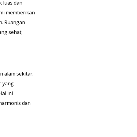
 luas dan
ami memberikan
n. Ruangan
ang sehat,
n alam sekitar.
r yang
l ini
harmonis dan