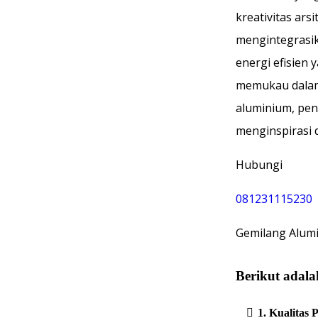
kreativitas ars
mengintegrasik
energi efisien
memukau dalam
aluminium, pen
menginspirasi 
Hubungi
081231115230
Gemilang Alum
Berikut adal
1. Kualitas