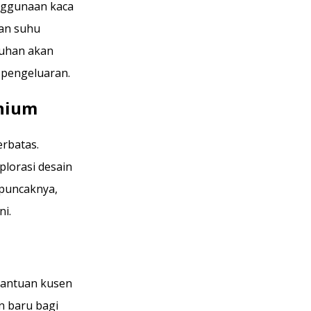
enggunaan kaca
an suhu
tuhan akan
 pengeluaran.
inium
erbatas.
lorasi desain
 puncaknya,
i.
bantuan kusen
n baru bagi