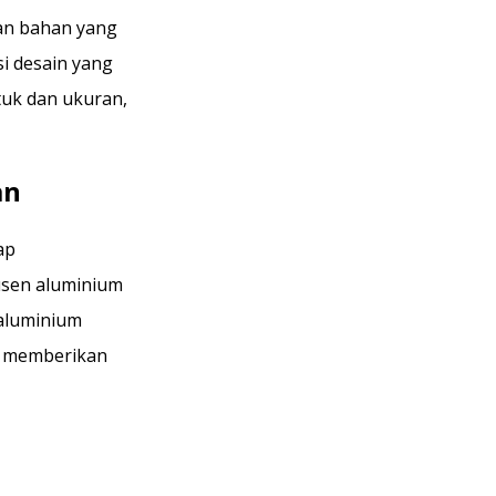
gan bahan yang
i desain yang
tuk dan ukuran,
an
ap
sen aluminium
 aluminium
, memberikan