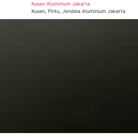
Skip
Kusen Aluminium Jakarta
to
Kusen, Pintu, Jendela Aluminium Jakarta
content