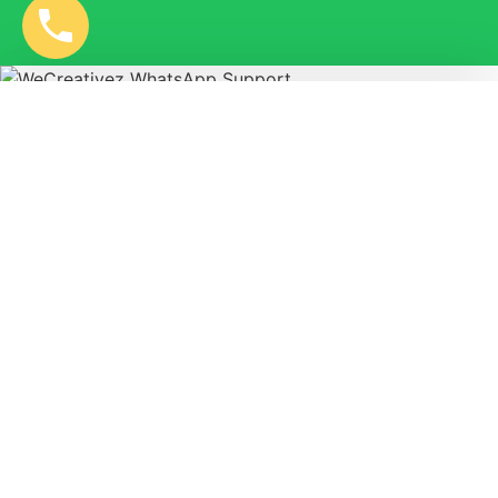
Silakan tanyakan, dan konsultasikan kebutuhan yang
bapak/ibu inginkan, atau tanya untuk estimasi harga!
Butuh Bantuan Pak/Bu?