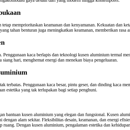
engakomodasi gaya desain dari yang modern hingga kontemporer.
bukaan
m tetap memprioritaskan keamanan dan kenyamanan. Kekuatan dan ke
i yang tahan benturan juga meningkatkan keamanan, memberikan rasa 
en
ien. Penggunaan kaca berlapis dan teknologi kusen aluminium termal m
a siang hari, menghemat energi dan menekan biaya pengeluaran.
Aluminium
ak terbatas. Penggunaan kaca besar, pintu geser, dan dinding kaca me
n estetika yang tak terlupakan bagi setiap penghuni.
an bantuan kusen aluminium yang elegan dan fungsional. Kusen alumin
i dengan alam sekitar. Fleksibilitas desain, keamanan, dan energi efi
 ruang. Dengan kusen aluminium, pengalaman estetika dan kehidupan d