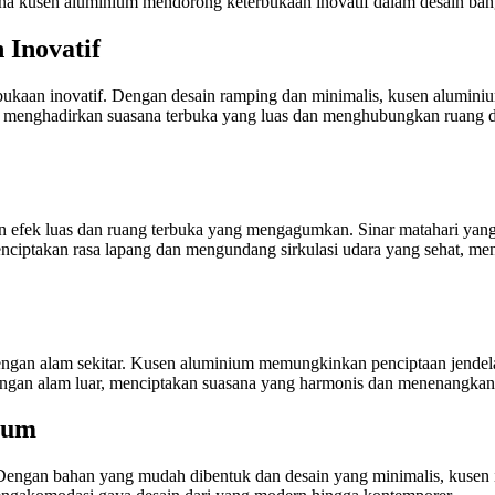
ana kusen aluminium mendorong keterbukaan inovatif dalam desain ban
Inovatif
kaan inovatif. Dengan desain ramping dan minimalis, kusen alumini
 menghadirkan suasana terbuka yang luas dan menghubungkan ruang da
 efek luas dan ruang terbuka yang mengagumkan. Sinar matahari yan
nciptakan rasa lapang dan mengundang sirkulasi udara yang sehat, m
an dengan alam sekitar. Kusen aluminium memungkinkan penciptaan jen
ngan alam luar, menciptakan suasana yang harmonis dan menenangkan
ium
 Dengan bahan yang mudah dibentuk dan desain yang minimalis, kusen 