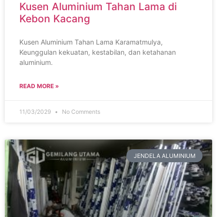
Kusen Aluminium Tahan Lama di
Kebon Kacang
Kusen Aluminium Tahan Lama Karamatmulya,
Keunggulan kekuatan, kestabilan, dan ketahanan
aluminium.
READ MORE »
11/03/2029
No Comments
JENDELA ALUMINIUM